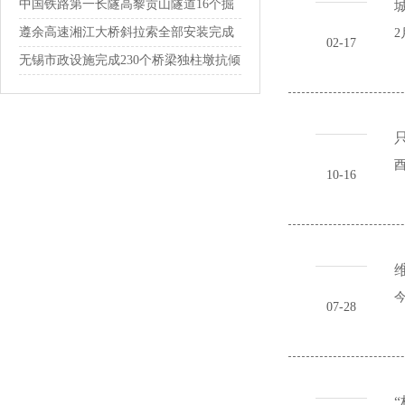
通
中国铁路第一长隧高黎贡山隧道16个掘
进通...
遵余高速湘江大桥斜拉索全部安装完成
2
02-17
无锡市政设施完成230个桥梁独柱墩抗倾
覆...
酉
10-16
今
07-28