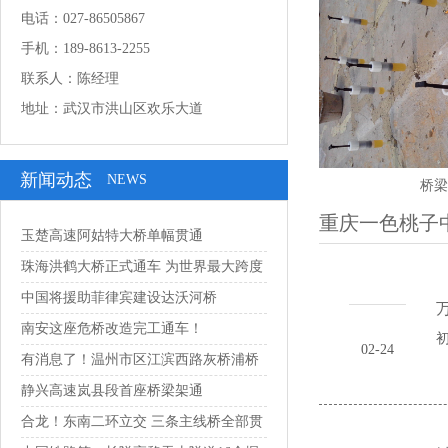
电话：027-86505867
手机：189-8613-2255
联系人：陈经理
地址：武汉市洪山区欢乐大道
新闻动态
NEWS
桥梁
重庆一色桃子
玉楚高速阿姑特大桥单幅贯通
珠海洪鹤大桥正式通车 为世界最大跨度
串联...
中国将援助菲律宾建设达沃河桥
万
南安这座危桥改造完工通车！
初
02-24
有消息了！温州市区江滨西路灰桥浦桥
预计1...
静兴高速岚县段首座桥梁架通
合龙！东南二环立交 三条主线桥全部贯