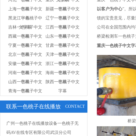
上海一色桃子中文
字幕
新疆一色桃子中文
字幕
以客户为中心
”
黑龙江一色桃子中
字幕
辽宁一色桃子中文
字幕
馈的宝贵意见，尽
吉林一色桃子中文
文字幕
江西一色桃子中文
字幕
公司在全国范围内均可进
西藏一色桃子中文
字幕
山东一色桃子中文
字幕
桥梁检测车一色桃子无码A
宁夏一色桃子中文
字幕
甘肃一色桃子中文
字幕
重庆一色桃子中文字
北京一色桃子中文
字幕
天津一色桃子中文
字幕
安徽一色桃子中文
字幕
浙江一色桃子中文
字幕
河南一色桃子中文
字幕
海南一色桃子中文
字幕
山西一色桃子中文
字幕
陕西一色桃子中文
字幕
青海一色桃子中文
字幕
字幕
字幕
联系一色桃子在线播放
CONTACT
US
桥梁
广州一色桃子在线播放设备一色桃子无
码AV在线专区有限公司武汉分公司