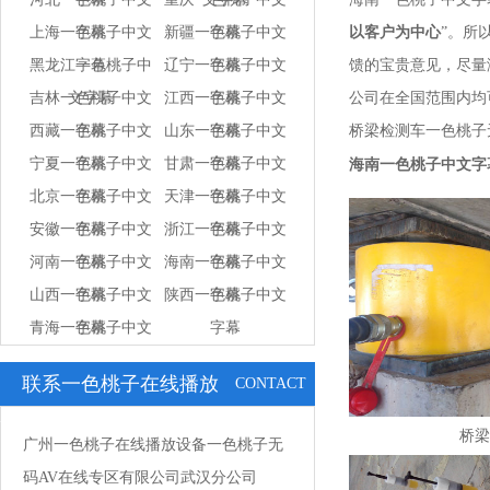
上海一色桃子中文
字幕
新疆一色桃子中文
字幕
以客户为中心
”
黑龙江一色桃子中
字幕
辽宁一色桃子中文
字幕
馈的宝贵意见，尽
吉林一色桃子中文
文字幕
江西一色桃子中文
字幕
公司在全国范围内均可进
西藏一色桃子中文
字幕
山东一色桃子中文
字幕
桥梁检测车一色桃子无码A
宁夏一色桃子中文
字幕
甘肃一色桃子中文
字幕
海南一色桃子中文字
北京一色桃子中文
字幕
天津一色桃子中文
字幕
安徽一色桃子中文
字幕
浙江一色桃子中文
字幕
河南一色桃子中文
字幕
海南一色桃子中文
字幕
山西一色桃子中文
字幕
陕西一色桃子中文
字幕
青海一色桃子中文
字幕
字幕
字幕
联系一色桃子在线播放
CONTACT
US
桥梁
广州一色桃子在线播放设备一色桃子无
码AV在线专区有限公司武汉分公司