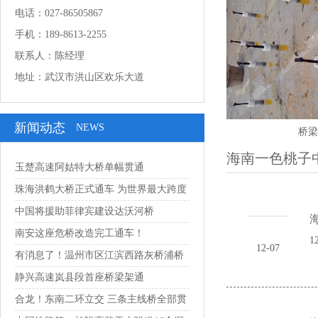
电话：027-86505867
手机：189-8613-2255
联系人：陈经理
地址：武汉市洪山区欢乐大道
新闻动态
NEWS
桥梁
海南一色桃子
玉楚高速阿姑特大桥单幅贯通
珠海洪鹤大桥正式通车 为世界最大跨度
串联...
中国将援助菲律宾建设达沃河桥
南安这座危桥改造完工通车！
1
12-07
有消息了！温州市区江滨西路灰桥浦桥
预计1...
静兴高速岚县段首座桥梁架通
合龙！东南二环立交 三条主线桥全部贯