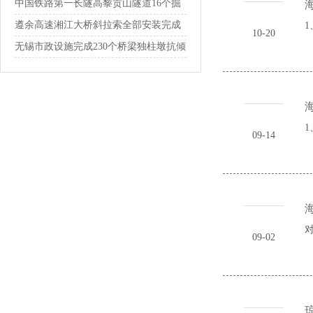
通
中国铁路第一长隧高黎贡山隧道16个掘
进通...
遵余高速湘江大桥斜拉索全部安装完成
1
10-20
无锡市政设施完成230个桥梁独柱墩抗倾
覆...
1
09-14
09-02